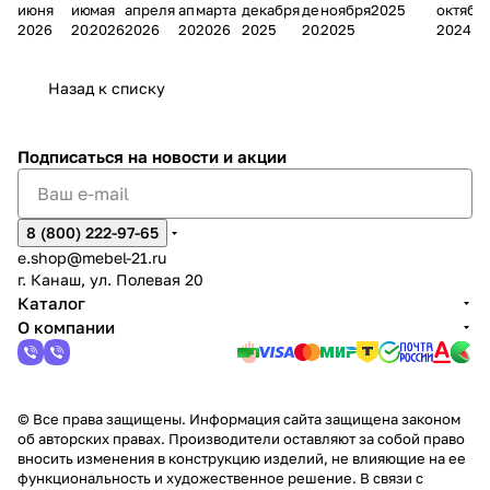
июня
июня
мая
апреля
апреля
марта
декабря
декабря
ноября
2025
октябр
Мело
к
окс
Мело
А
в
магаз
н
г.
салона
пер
2026
2026
2026
2026
2026
2026
2025
2025
2025
2024
дия
и
ара
дия
Х
Алат
ина в
с
Чебо
в
еех
Сна
-1
х
Сна
ыре
с.
и
ксар
Чебокс
ал
Назад к списку
2
Яльчи
и
ы
арах
%
ки
Подписаться
на новости и акции
8 (800) 222-97-65
e.shop@mebel-21.ru
г. Канаш, ул. Полевая 20
Каталог
О компании
© Все права защищены. Информация сайта защищена законом
об авторских правах. Производители оставляют за собой право
вносить изменения в конструкцию изделий, не влияющие на ее
функциональность и художественное решение. В связи с