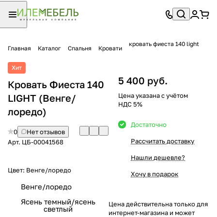
кровать фиеста 140 light
Главная
Каталог
Спальня
Кровати
Хит
5 400 руб.
Кровать Фиеста 140
Цена указана с учётом
LIGHT (Венге/
НДС 5%
лоредо)
Достаточно
0
Нет отзывов
Рассчитать доставку
Арт.
ЦБ-00041568
Нашли дешевле?
Цвет:
Венге/лоредо
Хочу в подарок
Венге/лоредо
Ясень темный/ясень
Цена действительна только для
светлый
интернет-магазина и может