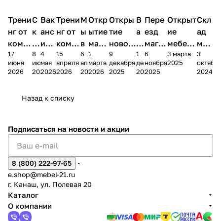
Трени
С
Вак
Трени
М
Откр
Откры
В
Пере
Открыт
Скл
нг от
к
анс
нг от
ы
ытие
тие
а
езд
ие
ад
комп
и
ия в
комп
в
мага
новог
к
магаз
мебель
меб
17
8
4
15
6
1
9
1
6
3 марта
3
ании
д
Чеб
ании
М
зина
о
а
ина в
ного
ели
июня
июня
мая
апреля
апреля
марта
декабря
декабря
ноября
2025
октябр
Мело
к
окс
Мело
А
в
магаз
н
г.
салона
пер
2026
2026
2026
2026
2026
2026
2025
2025
2025
2024
дия
и
ара
дия
Х
Алат
ина в
с
Чебо
в
еех
Сна
-1
х
Сна
ыре
с.
и
ксар
Чебокс
ал
Назад к списку
2
Яльчи
и
ы
арах
%
ки
Подписаться
на новости и акции
8 (800) 222-97-65
e.shop@mebel-21.ru
г. Канаш, ул. Полевая 20
Каталог
О компании