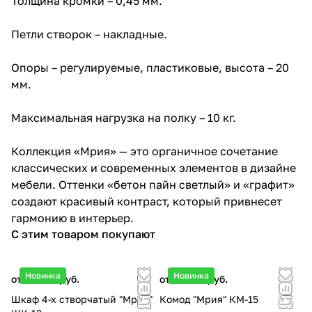
Толщина кромки – 0,45 мм.
Петли створок – накладные.
Опоры – регулируемые, пластиковые, высота – 20
мм.
Максимальная нагрузка на полку – 10 кг.
Коллекция «Мрия» — это органичное сочетание
классических и современных элементов в дизайне
мебели. Оттенки «бетон пайн светлый» и «графит»
создают красивый контраст, который привнесет
гармонию в интерьер.
С этим товаром покупают
Новинка
Новинка
от 27 440 руб.
от 12 800 руб.
Шкаф 4-х створчатый "Мрия"
Комод "Мрия" КМ-15