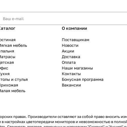
Каталог
О компании
остиная
Поставщикам
ягкая мебель
Новости
Спальня
Акции
Матрасы
Доставка
Детская
Оплата
Офис
Наши магазины
Кухня
Контакты
толы и стулья
Бонусная программа
Прихожая
Вакансии
Малая мебель
рских правах. Производители оставляют за собой право вносить из
 в настройках цветопередачи мониторов и невозможностью в полной
те. Стоимость товаров, отмеченных маркерами "Скидка!" и "Акция!" р