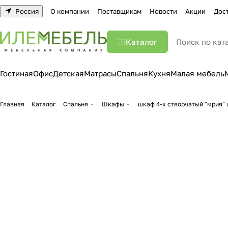
Россия
О компании
Поставщикам
Новости
Акции
Дос
Каталог
Гостиная
Офис
Детская
Матрасы
Спальня
Кухня
Малая мебель
Главная
Каталог
Спальня
Шкафы
шкаф 4-х створчатый "мрия" 