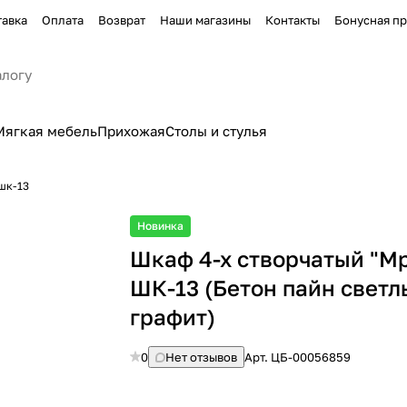
тавка
Оплата
Возврат
Наши магазины
Контакты
Бонусная п
Мягкая мебель
Прихожая
Столы и стулья
шк-13
Новинка
Шкаф 4-х створчатый "М
ШК-13 (Бетон пайн светл
графит)
0
Нет отзывов
Арт.
ЦБ-00056859