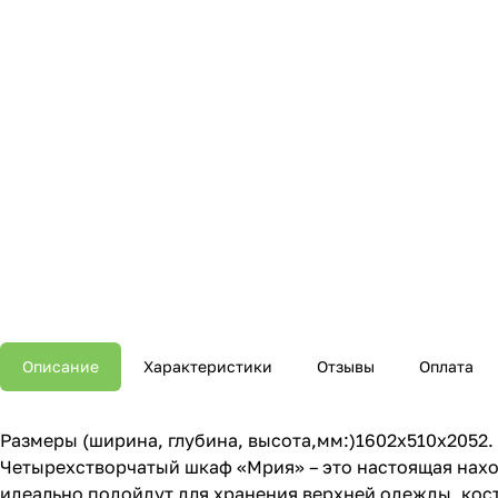
Описание
Характеристики
Отзывы
Оплата
Размеры (ширина, глубина, высота,мм:)1602x510x2052.
Четырехстворчатый шкаф «Мрия» – это настоящая наход
идеально подойдут для хранения верхней одежды, кост