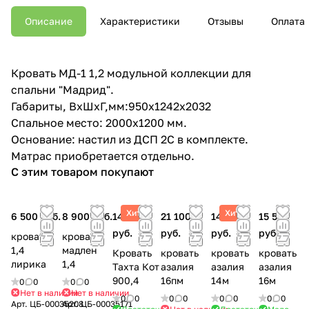
Описание
Характеристики
Отзывы
Оплата
Кровать МД-1 1,2 модульной коллекции для
спальни "Мадрид".
Габариты, ВхШхГ,мм:950х1242х2032
Спальное место: 2000х1200 мм.
Основание: настил из ДСП 2С в комплекте.
Матрас приобретается отдельно.
С этим товаром покупают
Хит
Хит
6 500 руб.
8 900 руб.
14 400
21 100
14 400
15 500
руб.
руб.
руб.
руб.
кровать
кровать
1,4
мадлен
Кровать
кровать
кровать
кровать
лирика
1,4
Тахта Кот
азалия
азалия
азалия
900,4
16пм
14м
16м
0
0
0
0
Нет в наличии
Нет в наличии
0
0
0
0
0
0
0
0
Арт.
ЦБ-00035208
Арт.
ЦБ-00035171