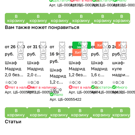
Достаточно
Нет в наличии
Достаточно
Мало
Арт.
ЦБ-00031335
Арт.
ЦБ-00031313
Арт.
ЦБ-00031312
Арт.
ЦБ-000
В
В
В
В
В
В
корзину
корзину
корзину
корзину
корзину
корзину
Вам также может понравиться
Под
Хит
Хит
от 26 900
от 31 900
от
от 14 200
от 25 990
24 990
заказ
Хит
руб.
руб.
16 900
руб.
руб.
руб.
руб.
Шкаф
Шкаф
Шкаф
Шкаф
шкаф-
Мадрид
Мадрид
Мадрид
Мадрид
купе
Шкаф
2,0 без
2,0 с
1,2 без
1,6 с
мадрид
Мадрид
зеркала
зеркалом
зеркала
зеркалом
шкк-05
1,2 с
0
0
0
0
0
0
0
0
0
0
Нет в наличии
Нет в наличии
Нет в наличии
Достаточно
Много
зеркало
0
0
Арт.
ЦБ-00057070
Арт.
ЦБ-00055009
Арт.
ЦБ-00056674
Арт.
ЦБ-00056637
Арт.
ЦБ-0005
м
Мало
Арт.
ЦБ-00055422
В
В
В
В
В
В
корзину
корзину
корзину
корзину
корзину
корзину
Статьи