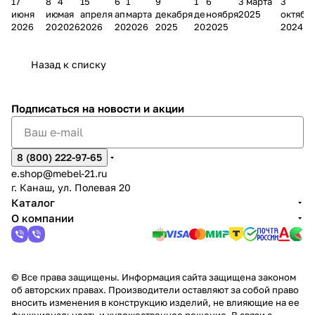
17
8
4
15
6
1
9
1
6
3 марта
3
ании
д
Чеб
ании
М
зина
о
а
ина в
ного
ели
июня
июня
мая
апреля
апреля
марта
декабря
декабря
ноября
2025
октябр
Мело
к
окс
Мело
А
в
магаз
н
г.
салона
пер
2026
2026
2026
2026
2026
2026
2025
2025
2025
2024
дия
и
ара
дия
Х
Алат
ина в
с
Чебо
в
еех
Сна
-1
х
Сна
ыре
с.
и
ксар
Чебокс
ал
Назад к списку
2
Яльчи
и
ы
арах
%
ки
Подписаться
на новости и акции
8 (800) 222-97-65
e.shop@mebel-21.ru
г. Канаш, ул. Полевая 20
Каталог
О компании
© Все права защищены. Информация сайта защищена законом
об авторских правах. Производители оставляют за собой право
вносить изменения в конструкцию изделий, не влияющие на ее