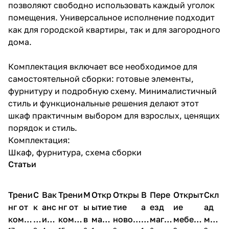
позволяют свободно использовать каждый уголок
помещения. Универсальное исполнение подходит
как для городской квартиры, так и для загородного
дома.
Комплектация включает все необходимое для
самостоятельной сборки: готовые элементы,
фурнитуру и подробную схему. Минималистичный
стиль и функциональные решения делают этот
шкаф практичным выбором для взрослых, ценящих
порядок и стиль.
Комплектация:
Шкаф, фурнитура, схема сборки
Статьи
Трени
С
Вак
Трени
М
Откр
Откры
В
Пере
Открыт
Скл
нг от
к
анс
нг от
ы
ытие
тие
а
езд
ие
ад
комп
и
ия в
комп
в
мага
новог
к
магаз
мебель
меб