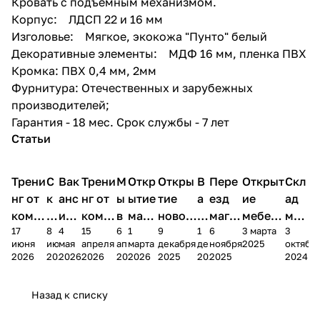
Кровать с подъемным механизмом.
Корпус: ЛДСП 22 и 16 мм
Изголовье: Мягкое, экокожа "Пунто" белый
Декоративные элементы: МДФ 16 мм, пленка ПВХ
Кромка: ПВХ 0,4 мм, 2мм
Фурнитура: Отечественных и зарубежных
производителей;
Гарантия - 18 мес. Срок службы - 7 лет
Статьи
Трени
С
Вак
Трени
М
Откр
Откры
В
Пере
Открыт
Скл
нг от
к
анс
нг от
ы
ытие
тие
а
езд
ие
ад
комп
и
ия в
комп
в
мага
новог
к
магаз
мебель
меб
17
8
4
15
6
1
9
1
6
3 марта
3
ании
д
Чеб
ании
М
зина
о
а
ина в
ного
ели
июня
июня
мая
апреля
апреля
марта
декабря
декабря
ноября
2025
октябр
Мело
к
окс
Мело
А
в
магаз
н
г.
салона
пер
2026
2026
2026
2026
2026
2026
2025
2025
2025
2024
дия
и
ара
дия
Х
Алат
ина в
с
Чебо
в
еех
Сна
-1
х
Сна
ыре
с.
и
ксар
Чебокс
ал
Назад к списку
2
Яльчи
и
ы
арах
%
ки