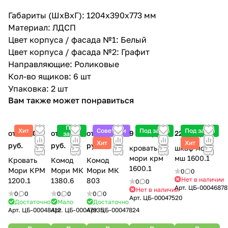
Габариты (ШхВхГ): 1204х390х773 мм
Материал: ЛДСП
Цвет корпуса / фасада №1: Белый
Цвет корпуса / фасада №2: Графит
Направляющие: Роликовые
Кол-во ящиков: 6 шт
Упаковка: 2 шт
Вам также может понравиться
Под
Хит
Советуем
Под заказ
Под заказ
от 7 800
от 9 200
от 4 900
9 900 руб.
22 100 руб.
заказ
Хит
Хит
руб.
руб.
руб.
кровать
шкаф мори
мори крм
мш 1600.1
Кровать
Комод
Комод
1600.1
Мори КРМ
Мори МК
Мори МК
0
0
Нет в наличии
1200.1
1380.6
803
0
0
Арт.
ЦБ-00046878
Нет в наличии
0
0
0
0
0
0
Арт.
ЦБ-00047520
Достаточно
Мало
Достаточно
Арт.
ЦБ-00048412
Арт.
ЦБ-00047935
Арт.
ЦБ-00047824