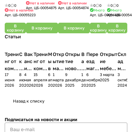
Нет в наличии
Нет в наличии
эмилия
0
0
0
0
0
0
Арт.
ЦБ-00054875
Арт.
ЦБ-00054874
шк-11
Нет в наличии
Много
Много
Арт.
ЦБ-00055223
Арт.
ЦБ-00054486
Арт.
ЦБ-00054
В
В
В
В корзину
В корзину
корзину
корзину
корзину
Статьи
Трени
С
Вак
Трени
М
Откр
Откры
В
Пере
Открыт
Скл
нг от
к
анс
нг от
ы
ытие
тие
а
езд
ие
ад
комп
и
ия в
комп
в
мага
новог
к
магаз
мебель
меб
17
8
4
15
6
1
9
1
6
3 марта
3
ании
д
Чеб
ании
М
зина
о
а
ина в
ного
ели
июня
июня
мая
апреля
апреля
марта
декабря
декабря
ноября
2025
октябр
Мело
к
окс
Мело
А
в
магаз
н
г.
салона
пер
2026
2026
2026
2026
2026
2026
2025
2025
2025
2024
дия
и
ара
дия
Х
Алат
ина в
с
Чебо
в
еех
Сна
-1
х
Сна
ыре
с.
и
ксар
Чебокс
ал
Назад к списку
2
Яльчи
и
ы
арах
%
ки
Подписаться
на новости и акции