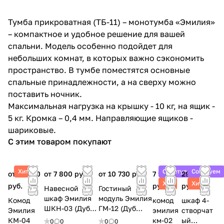
Тумба прикроватная (ТБ-11) – монотумба «Эмилия»
– компактное и удобное решение для вашей
спальни. Модель особенно подойдет для
небольших комнат, в которых важно сэкономить
пространство. В тумбе поместятся основные
спальные принадлежности, а на сверху можно
поставить ночник.
Максимальная нагрузка на крышку - 10 кг, на ящик -
5 кг. Кромка – 0,4 мм. Направляющие ящиков -
шариковые.
С этим товаром покупают
Хит
Советуем
Советуем
от 14 500
от 7 800 руб.
от 10 730 руб.
7 990
29 700
Хит
Хит
руб.
руб.
руб.
Навесной
Гостиный
шкаф Эмилия
модуль Эмилия
Комод
комод
шкаф 4-
ШКН-03 (Дуб
ГМ-12 (Дуб
Эмилия
эмилия
створчат
смоки/Айриш)
смоки/Айриш)
КМ-04
км-02
ый
0
0
0
0