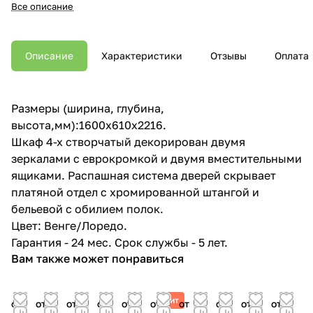
Все описание
Описание
Характеристики
Отзывы
Оплата
Размеры (ширина, глубина,
высота,мм):1600x610x2216.
Шкаф 4-х створчатый декорирован двумя
зеркалами с еврокромкой и двумя вместительными
ящиками. Распашная система дверей скрывает
платяной отдел с хромированной штангой и
бельевой с обилием полок.
Цвет: Венге/Лоредо.
Гарантия - 24 мес. Срок службы - 5 лет.
Вам также может понравиться
Хит
от
от
от
от
от
от
от
от
от
от