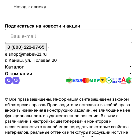
Сна
-1
х
Сна
ыре
с.
и
ксар
Чебокс
ал
Назад к списку
2
Яльчи
и
ы
арах
%
ки
Подписаться
на новости и акции
8 (800) 222-97-65
e.shop@mebel-21.ru
г. Канаш, ул. Полевая 20
Каталог
О компании
© Все права защищены. Информация сайта защищена законом
об авторских правах. Производители оставляют за собой право
вносить изменения в конструкцию изделий, не влияющие на ее
функциональность и художественное решение. В связи с
различиями в настройках цветопередачи мониторов и
невозможностью в полной мере передать некоторые свойства
материалов, реальные оттенки и текстуры продукции могут не