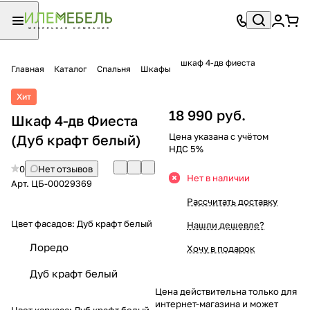
шкаф 4-дв фиеста
Главная
Каталог
Спальня
Шкафы
Хит
18 990 руб.
Шкаф 4-дв Фиеста
Цена указана с учётом
(Дуб крафт белый)
НДС 5%
0
Нет отзывов
Нет в наличии
Арт.
ЦБ-00029369
Рассчитать доставку
Цвет фасадов:
Дуб крафт белый
Нашли дешевле?
Лоредо
Хочу в подарок
Дуб крафт белый
Цена действительна только для
интернет-магазина и может
Цвет каркаса:
Дуб крафт белый