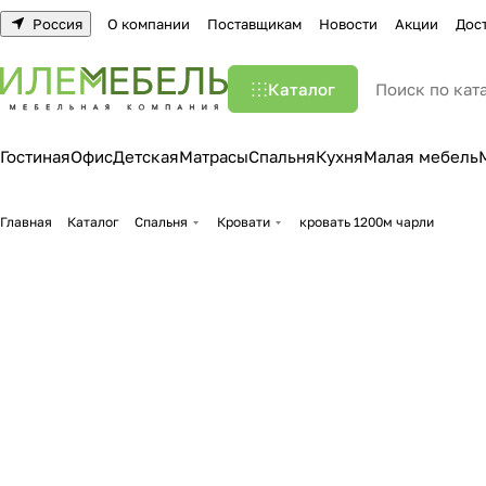
Россия
О компании
Поставщикам
Новости
Акции
Дос
Каталог
Гостиная
Офис
Детская
Матрасы
Спальня
Кухня
Малая мебель
Главная
Каталог
Спальня
Кровати
кровать 1200м чарли