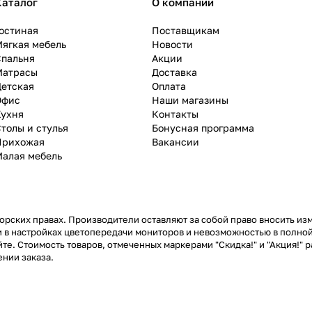
Каталог
О компании
остиная
Поставщикам
ягкая мебель
Новости
Спальня
Акции
Матрасы
Доставка
Детская
Оплата
Офис
Наши магазины
Кухня
Контакты
толы и стулья
Бонусная программа
Прихожая
Вакансии
Малая мебель
рских правах. Производители оставляют за собой право вносить из
 в настройках цветопередачи мониторов и невозможностью в полной
те. Стоимость товаров, отмеченных маркерами "Скидка!" и "Акция!" р
нии заказа.