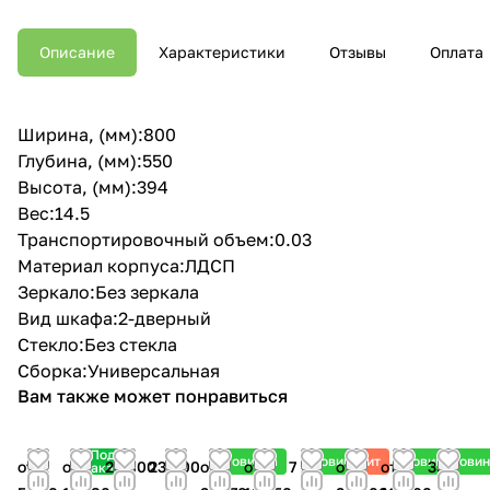
Описание
Характеристики
Отзывы
Оплата
Ширина, (мм):800
Глубина, (мм):550
Высота, (мм):394
Вес:14.5
Транспортировочный объем:0.03
Материал корпуса:ЛДСП
Зеркало:Без зеркала
Вид шкафа:2-дверный
Стекло:Без стекла
Сборка:Универсальная
Вам также может понравиться
Под
Новинка
Новинка
Хит
Новинка
Новин
от
от
23 800
23 800
от
от
7 000
от
от
35 550
заказ