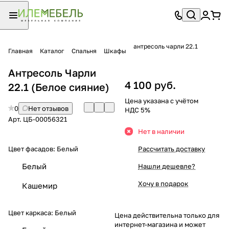
антресоль чарли 22.1
Главная
Каталог
Спальня
Шкафы
Антресоль Чарли
4 100 руб.
22.1 (Белое сияние)
Цена указана с учётом
0
Нет отзывов
НДС 5%
Арт.
ЦБ-00056321
Нет в наличии
Цвет фасадов:
Белый
Рассчитать доставку
Белый
Нашли дешевле?
Хочу в подарок
Кашемир
Цвет каркаса:
Белый
Цена действительна только для
интернет-магазина и может