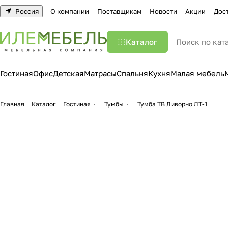
Россия
О компании
Поставщикам
Новости
Акции
Дос
Каталог
Гостиная
Офис
Детская
Матрасы
Спальня
Кухня
Малая мебель
Главная
Каталог
Гостиная
Тумбы
Тумба ТВ Ливорно ЛТ-1