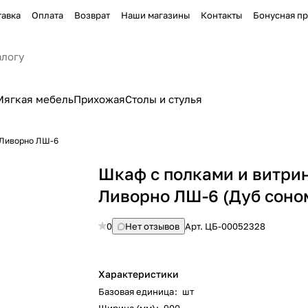
тавка
Оплата
Возврат
Наши магазины
Контакты
Бонусная п
Мягкая мебель
Прихожая
Столы и стулья
 Ливорно ЛШ-6
Шкаф с полками и витри
Ливорно ЛШ-6 (Дуб соно
0
Нет отзывов
Арт.
ЦБ-00052328
Характеристики
Базовая единица
:
шт