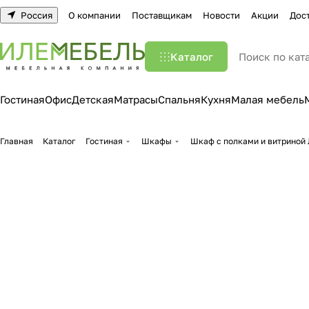
Россия
О компании
Поставщикам
Новости
Акции
Дос
Каталог
Гостиная
Офис
Детская
Матрасы
Спальня
Кухня
Малая мебель
Главная
Каталог
Гостиная
Шкафы
Шкаф с полками и витриной