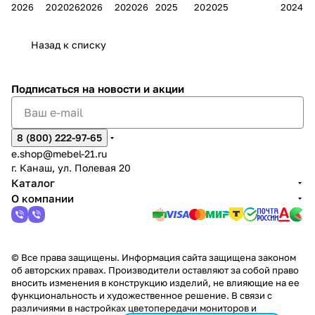
Мело
к
окс
Мело
А
в
магаз
н
г.
салона
пер
2026
2026
2026
2026
2026
2026
2025
2025
2025
2024
дия
и
ара
дия
Х
Алат
ина в
с
Чебо
в
еех
Сна
-1
х
Сна
ыре
с.
и
ксар
Чебокс
ал
Назад к списку
2
Яльчи
и
ы
арах
%
ки
Подписаться
на новости и акции
8 (800) 222-97-65
e.shop@mebel-21.ru
г. Канаш, ул. Полевая 20
Каталог
О компании
© Все права защищены. Информация сайта защищена законом
об авторских правах. Производители оставляют за собой право
вносить изменения в конструкцию изделий, не влияющие на ее
функциональность и художественное решение. В связи с
различиями в настройках цветопередачи мониторов и