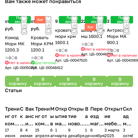
Вам также может понравиться
Под
Под
Под
Под
Хит
от 7 700
от 7 800
9 900 руб.
22 100 руб.
3 900 руб.
заказ
заказ
заказ
заказ
Хит
руб.
руб.
кровать
шкаф мори
Антресоль
мори крм
мш 1600.1
Мори МА
Комод
Кровать
1600.1
900.1
Мори МК
Мори КРМ
0
0
Нет в наличии
1200.3
1200.1
0
0
0
0
Арт.
ЦБ-00046878
Нет в наличии
Нет в наличии
0
0
0
0
Арт.
ЦБ-00047520
Арт.
ЦБ-0004390
Нет в наличии
Достаточно
Арт.
ЦБ-00050718
Арт.
ЦБ-00048412
В
В
В
В
В
корзину
корзину
корзину
корзину
корзину
Статьи
Трени
С
Вак
Трени
М
Откр
Откры
В
Пере
Открыт
Скл
нг от
к
анс
нг от
ы
ытие
тие
а
езд
ие
ад
комп
и
ия в
комп
в
мага
новог
к
магаз
мебель
меб
17
8
4
15
6
1
9
1
6
3 марта
3
ании
д
Чеб
ании
М
зина
о
а
ина в
ного
ели
июня
июня
мая
апреля
апреля
марта
декабря
декабря
ноября
2025
октябр