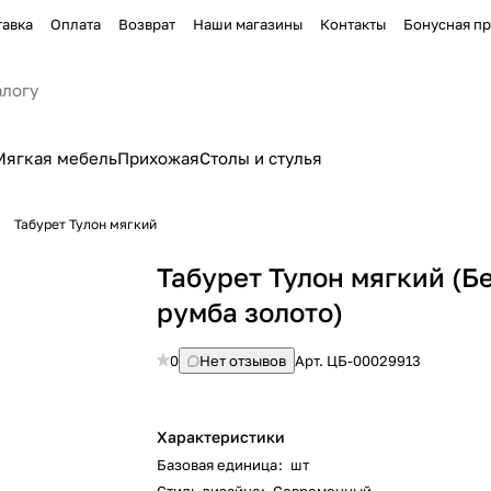
тавка
Оплата
Возврат
Наши магазины
Контакты
Бонусная п
Мягкая мебель
Прихожая
Столы и стулья
Табурет Тулон мягкий
Табурет Тулон мягкий (Б
румба золото)
0
Нет отзывов
Арт.
ЦБ-00029913
Характеристики
Базовая единица
:
шт