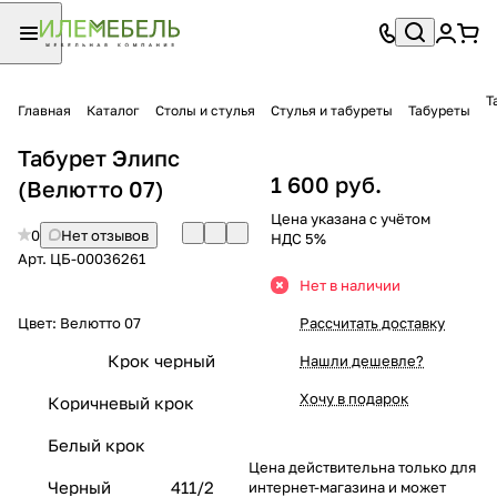
Т
Главная
Каталог
Столы и стулья
Стулья и табуреты
Табуреты
Табурет Элипс
1 600 руб.
(Велютто 07)
Цена указана с учётом
0
Нет отзывов
НДС 5%
Арт.
ЦБ-00036261
Нет в наличии
Цвет:
Велютто 07
Рассчитать доставку
Крок черный
Нашли дешевле?
Хочу в подарок
Коричневый крок
Белый крок
Цена действительна только для
Черный
411/2
интернет-магазина и может