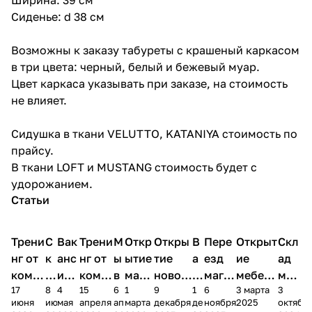
Сиденье: d 38 см
Возможны к заказу табуреты с крашеный каркасом
в три цвета: черный, белый и бежевый муар.
Цвет каркаса указывать при заказе, на стоимость
не влияет.
Сидушка в ткани VELUTTO, KATANIYA стоимость по
прайсу.
В ткани LOFT и MUSTANG стоимость будет с
удорожанием.
Статьи
Трени
С
Вак
Трени
М
Откр
Откры
В
Пере
Открыт
Скл
нг от
к
анс
нг от
ы
ытие
тие
а
езд
ие
ад
комп
и
ия в
комп
в
мага
новог
к
магаз
мебель
меб
17
8
4
15
6
1
9
1
6
3 марта
3
ании
д
Чеб
ании
М
зина
о
а
ина в
ного
ели
июня
июня
мая
апреля
апреля
марта
декабря
декабря
ноября
2025
октябр
Мело
к
окс
Мело
А
в
магаз
н
г.
салона
пер