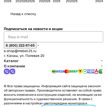
2026
2026
2026
2026
2026
2026
2025
2025
2025
2024
дия
и
ара
дия
Х
Алат
ина в
с
Чебо
в
еех
Сна
-1
х
Сна
ыре
с.
и
ксар
Чебокс
ал
Назад к списку
2
Яльчи
и
ы
арах
%
ки
Подписаться
на новости и акции
8 (800) 222-97-65
e.shop@mebel-21.ru
г. Канаш, ул. Полевая 20
Каталог
О компании
© Все права защищены. Информация сайта защищена законом
об авторских правах. Производители оставляют за собой право
вносить изменения в конструкцию изделий, не влияющие на ее
функциональность и художественное решение. В связи с
различиями в настройках цветопередачи мониторов и