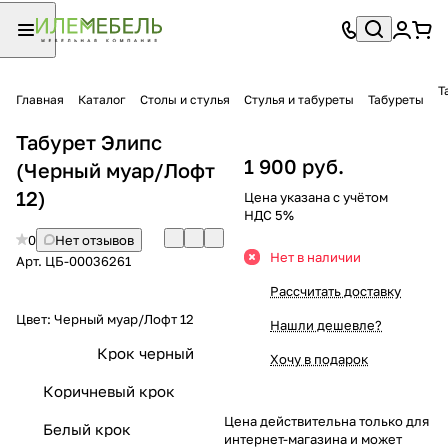
Т
Главная
Каталог
Столы и стулья
Стулья и табуреты
Табуреты
Табурет Элипс
1 900 руб.
(Черный муар/Лофт
12)
Цена указана с учётом
НДС 5%
0
Нет отзывов
Нет в наличии
Арт.
ЦБ-00036261
Рассчитать доставку
Цвет:
Черный муар/Лофт 12
Нашли дешевле?
Крок черный
Хочу в подарок
Коричневый крок
Цена действительна только для
Белый крок
интернет-магазина и может