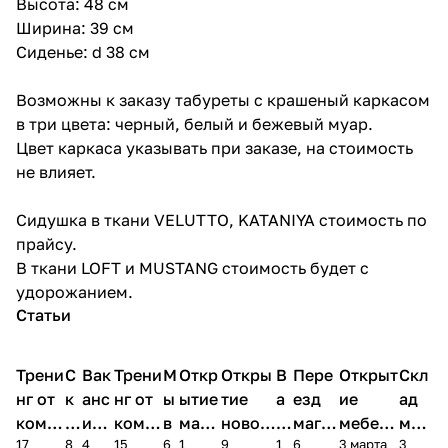
Высота: 48 см
Ширина: 39 см
Сиденье: d 38 см
Возможны к заказу табуреты с крашеный каркасом
в три цвета: черный, белый и бежевый муар.
Цвет каркаса указывать при заказе, на стоимость
не влияет.
Сидушка в ткани VELUTTO, KATANIYA стоимость по
прайсу.
В ткани LOFT и MUSTANG стоимость будет с
удорожанием.
Статьи
Трени
С
Вак
Трени
М
Откр
Откры
В
Пере
Открыт
Скл
нг от
к
анс
нг от
ы
ытие
тие
а
езд
ие
ад
комп
и
ия в
комп
в
мага
новог
к
магаз
мебель
меб
17
8
4
15
6
1
9
1
6
3 марта
3
ании
д
Чеб
ании
М
зина
о
а
ина в
ного
ели