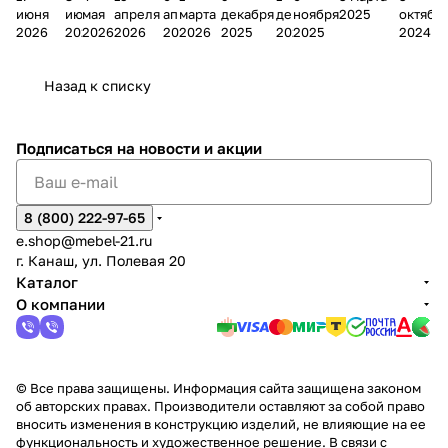
июня
июня
мая
апреля
апреля
марта
декабря
декабря
ноября
2025
октябр
Мело
к
окс
Мело
А
в
магаз
н
г.
салона
пер
2026
2026
2026
2026
2026
2026
2025
2025
2025
2024
дия
и
ара
дия
Х
Алат
ина в
с
Чебо
в
еех
Сна
-1
х
Сна
ыре
с.
и
ксар
Чебокс
ал
Назад к списку
2
Яльчи
и
ы
арах
%
ки
Подписаться
на новости и акции
8 (800) 222-97-65
e.shop@mebel-21.ru
г. Канаш, ул. Полевая 20
Каталог
О компании
© Все права защищены. Информация сайта защищена законом
об авторских правах. Производители оставляют за собой право
вносить изменения в конструкцию изделий, не влияющие на ее
функциональность и художественное решение. В связи с