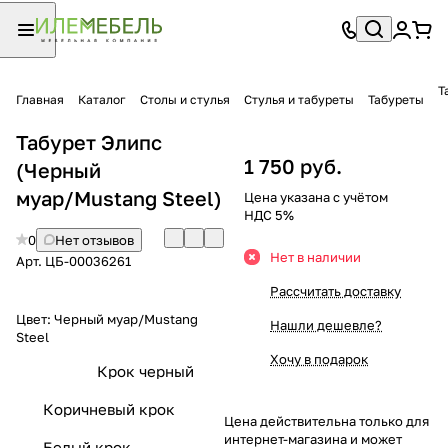
Т
Главная
Каталог
Столы и стулья
Стулья и табуреты
Табуреты
Табурет Элипс
1 750 руб.
(Черный
муар/Mustang Steel)
Цена указана с учётом
НДС 5%
0
Нет отзывов
Нет в наличии
Арт.
ЦБ-00036261
Рассчитать доставку
Цвет:
Черный муар/Mustang
Нашли дешевле?
Steel
Хочу в подарок
Крок черный
Коричневый крок
Цена действительна только для
интернет-магазина и может
Белый крок