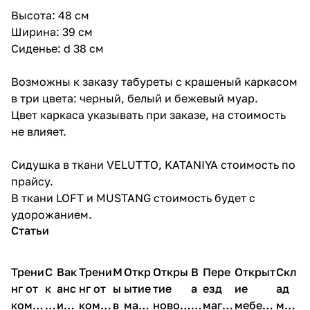
Высота: 48 см
Ширина: 39 см
Сиденье: d 38 см
Возможны к заказу табуреты с крашеный каркасом
в три цвета: черный, белый и бежевый муар.
Цвет каркаса указывать при заказе, на стоимость
не влияет.
Сидушка в ткани VELUTTO, KATANIYA стоимость по
прайсу.
В ткани LOFT и MUSTANG стоимость будет с
удорожанием.
Статьи
Трени
С
Вак
Трени
М
Откр
Откры
В
Пере
Открыт
Скл
нг от
к
анс
нг от
ы
ытие
тие
а
езд
ие
ад
комп
и
ия в
комп
в
мага
новог
к
магаз
мебель
меб