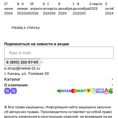
17
8
4
15
6
1
9
1
6
3 марта
3
ании
д
Чеб
ании
М
зина
о
а
ина в
ного
ели
июня
июня
мая
апреля
апреля
марта
декабря
декабря
ноября
2025
октябр
Мело
к
окс
Мело
А
в
магаз
н
г.
салона
пер
2026
2026
2026
2026
2026
2026
2025
2025
2025
2024
дия
и
ара
дия
Х
Алат
ина в
с
Чебо
в
еех
Сна
-1
х
Сна
ыре
с.
и
ксар
Чебокс
ал
Назад к списку
2
Яльчи
и
ы
арах
%
ки
Подписаться
на новости и акции
8 (800) 222-97-65
e.shop@mebel-21.ru
г. Канаш, ул. Полевая 20
Каталог
О компании
© Все права защищены. Информация сайта защищена законом
об авторских правах. Производители оставляют за собой право
вносить изменения в конструкцию изделий, не влияющие на ее