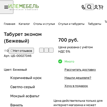
Т
Главная
Каталог
Столы и стулья
Стулья и табуреты
Табуреты
Табурет эконом
700 руб.
(Бежевый)
Цена указана с учётом
0
Нет отзывов
НДС 5%
Арт.
ЦБ-00027346
Много
Цвет:
Бежевый
Рассчитать доставку
Коричневый крок
Нашли дешевле?
Хочу в подарок
Светло-серый
Мокрый асфальт
Цена действительна только для
Ваниль
интернет-магазина и может