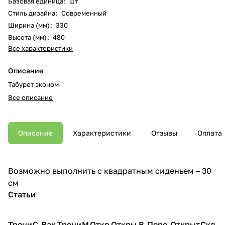
Базовая единица
:
шт
Стиль дизайна
:
Современный
Ширина (мм)
:
330
Высота (мм)
:
480
Все характеристики
Описание
Табурет эконом
Все описание
Описание
Характеристики
Отзывы
Оплата
Возможно выполнить с квадратным сиденьем – 30
см
Статьи
Трени
С
Вак
Трени
М
Откр
Откры
В
Пере
Открыт
Скл