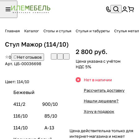
Главная
Каталог
Столы и стулья
Стулья и табуреты
Стулья мета
Стул Мажор (114/10)
2 800 руб.
0
Нет отзывов
Цена указана с учётом
Арт.
ЦБ-00036698
НДС 5%
Нет в наличии
Цвет:
114/10
Рассчитать доставку
Бежевый
Нашли дешевле?
411/2
900/10
Хочу в подарок
116/10
85/10
114/10
А-13
Цена действительна только для
интернет-магазина и может