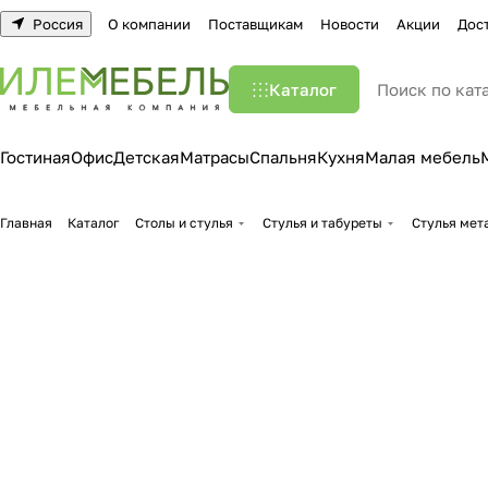
Россия
О компании
Поставщикам
Новости
Акции
Дос
Каталог
Гостиная
Офис
Детская
Матрасы
Спальня
Кухня
Малая мебель
Главная
Каталог
Столы и стулья
Стулья и табуреты
Стулья мет