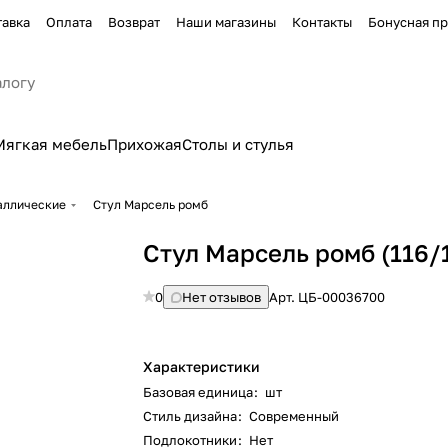
тавка
Оплата
Возврат
Наши магазины
Контакты
Бонусная п
Мягкая мебель
Прихожая
Столы и стулья
аллические
Стул Марсель ромб
Стул Марсель ромб (116/
0
Нет отзывов
Арт.
ЦБ-00036700
Характеристики
Базовая единица
:
шт
Стиль дизайна
:
Современный
Подлокотники
:
Нет