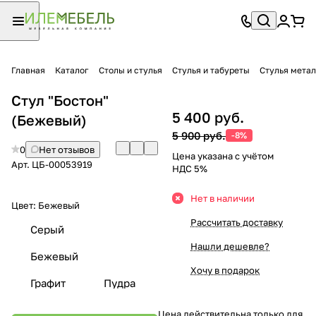
Главная
Каталог
Столы и стулья
Стулья и табуреты
Стулья мета
Стул "Бостон"
5 400 руб.
(Бежевый)
5 900 руб.
-8%
0
Нет отзывов
Цена указана с учётом
Арт.
ЦБ-00053919
НДС 5%
Нет в наличии
Цвет:
Бежевый
Рассчитать доставку
Серый
Нашли дешевле?
Бежевый
Хочу в подарок
Графит
Пудра
Цена действительна только для