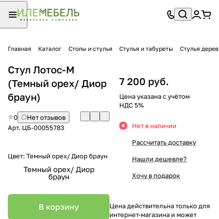
Главная
Каталог
Столы и стулья
Стулья и табуреты
Стулья дере
Стул Лотос-М
7 200 руб.
(Темный орех/ Диор
браун)
Цена указана с учётом
НДС 5%
0
Нет отзывов
Нет в наличии
Арт.
ЦБ-00055783
Рассчитать доставку
Цвет:
Темный орех/ Диор браун
Нашли дешевле?
Темный орех/ Диор
Хочу в подарок
браун
В корзину
Цена действительна только для
интернет-магазина и может