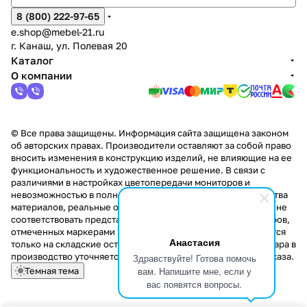
8 (800) 222-97-65
e.shop@mebel-21.ru
г. Канаш, ул. Полевая 20
Каталог
О компании
© Все права защищены. Информация сайта защищена законом
об авторских правах. Производители оставляют за собой право
вносить изменения в конструкцию изделий, не влияющие на ее
функциональность и художественное решение. В связи с
различиями в настройках цветопередачи мониторов и
невозможностью в полной мере передать некоторые свойства
материалов, реальные оттенки и текстуры продукции могут не
соответствовать представленным на сайте. Стоимость товаров,
отмеченных маркерами "Скидка!" и "Акция!" распространяется
Анастасия
только на складские остатки. Стоимость заказа данного товара в
производство уточняется у менеджера при оформлении заказа.
Здравствуйте! Готова помочь
вам. Напишите мне, если у
Темная тема
вас появятся вопросы.