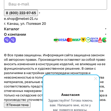
8 (800) 222-97-65
e.shop@mebel-21.ru
г. Канаш, ул. Полевая 20
Каталог
О компании
© Все права защищены. Информация сайта защищена законом
об авторских правах. Производители оставляют за собой право
вносить изменения в конструкцию изделий, не влияющие на ее
функциональность и художественное решение. В связи с
различиями в настройках цветопередачи мониторов и
невозможностью в полной мере передать некоторые свойства
материалов, реальные оттенки и текстуры продукции могут не
соответствовать представленным на сайте. Стоимость товаров,
отмеченных маркерами "Скидка!" и "Акция!" распространяется
Анастасия
только на складские остатки. Стоимость заказа данного товара в
производство уточняется у менеджера при оформлении заказа.
Здравствуйте! Готова помочь
вам. Напишите мне, если у
Темная тема
вас появятся вопросы.