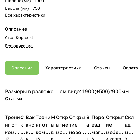
Ширина (мм)
:
1900
Высота (мм)
:
750
Все характеристики
Описание
Стол Корвет-1
Все описание
Описание
Характеристики
Отзывы
Оплата
Размеры в разложенном виде: 1900(+500)*900мм
Статьи
Трени
С
Вак
Трени
М
Откр
Откры
В
Пере
Открыт
Скл
нг от
к
анс
нг от
ы
ытие
тие
а
езд
ие
ад
комп
и
ия в
комп
в
мага
новог
к
магаз
мебель
меб
17
8
4
15
6
1
9
1
6
3 марта
3
ании
д
Чеб
ании
М
зина
о
а
ина в
ного
ели