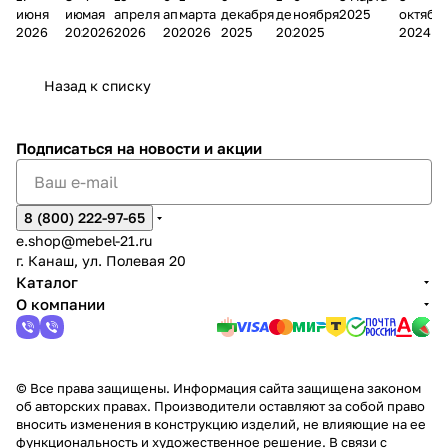
июня
июня
мая
апреля
апреля
марта
декабря
декабря
ноября
2025
октябр
Мело
к
окс
Мело
А
в
магаз
н
г.
салона
пер
2026
2026
2026
2026
2026
2026
2025
2025
2025
2024
дия
и
ара
дия
Х
Алат
ина в
с
Чебо
в
еех
Сна
-1
х
Сна
ыре
с.
и
ксар
Чебокс
ал
Назад к списку
2
Яльчи
и
ы
арах
%
ки
Подписаться
на новости и акции
8 (800) 222-97-65
e.shop@mebel-21.ru
г. Канаш, ул. Полевая 20
Каталог
О компании
© Все права защищены. Информация сайта защищена законом
об авторских правах. Производители оставляют за собой право
вносить изменения в конструкцию изделий, не влияющие на ее
функциональность и художественное решение. В связи с