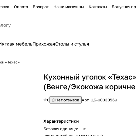
тавка
Оплата
Возврат
Наши магазины
Контакты
Бонусная п
Мягкая мебель
Прихожая
Столы и стулья
ок «Техас»
Кухонный уголок «Техас
(Венге/Экокожа коричне
0
Нет отзывов
Арт.
ЦБ-00030569
Характеристики
Базовая единица
:
шт