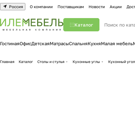
Россия
О компании
Поставщикам
Новости
Акции
Дос
Каталог
Гостиная
Офис
Детская
Матрасы
Спальня
Кухня
Малая мебель
Главная
Каталог
Столы и стулья
Кухонные углы
Кухонный угол