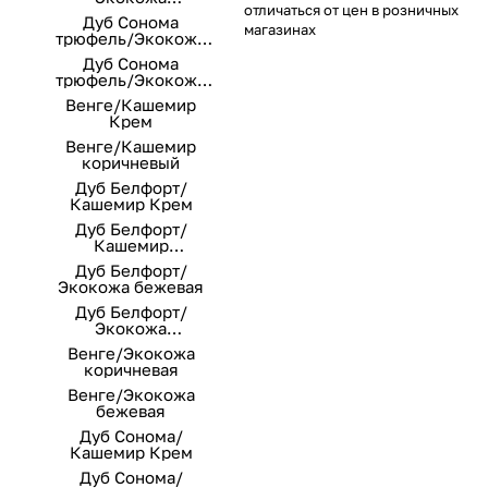
отличаться от цен в розничных
коричневая
Дуб Сонома
магазинах
трюфель/Экокожа
коричневая
Дуб Сонома
трюфель/Экокожа
бежевая
Венге/Кашемир
Крем
Венге/Кашемир
коричневый
Дуб Белфорт/
Кашемир Крем
Дуб Белфорт/
Кашемир
коричневый
Дуб Белфорт/
Экокожа бежевая
Дуб Белфорт/
Экокожа
коричневая
Венге/Экокожа
коричневая
Венге/Экокожа
бежевая
Дуб Сонома/
Кашемир Крем
Дуб Сонома/