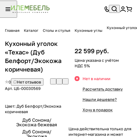
Кухонный уголо
Главная
Каталог
Столы и стулья
Кухонные углы
Кухонный уголок
22 599 руб.
«Техас» (Дуб
Белфорт/Экокожа
Цена указана с учётом
НДС 5%
коричневая)
Нет в наличии
0
Нет отзывов
Арт.
ЦБ-00030569
Рассчитать доставку
Нашли дешевле?
Цвет:
Дуб Белфорт/Экокожа
Хочу в подарок
коричневая
Дуб Сонома/
Экокожа бежевая
Цена действительна только для
Дуб Сонома/
интернет-магазина и может
Экокожа