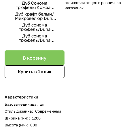
бежевый
Дуб Сонома
отличаться от цен в розничных
трюфель/Кожзам
магазинах
коричневый
Дуб крафт белый/
Микровелюр Duna
Steel
Дуб сонома
трюфель/Duna
Brilliant
Дуб сонома
трюфель/Duna
Stone
В корзину
Купить в 1 клик
Характеристики
Базовая единица
:
шт
Стиль дизайна
:
Современный
Ширина (мм)
:
1200
Высота (мм)
:
800