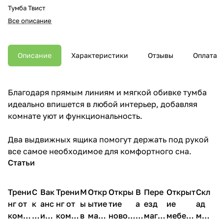
Тумба Твист
Все описание
Описание
Характеристики
Отзывы
Оплата
Благодаря прямым линиям и мягкой обивке тумба
идеально впишется в любой интерьер, добавляя
комнате уют и функциональность.
Два выдвижных ящика помогут держать под рукой
все самое необходимое для комфортного сна.
Статьи
Трени
С
Вак
Трени
М
Откр
Откры
В
Пере
Открыт
Скл
нг от
к
анс
нг от
ы
ытие
тие
а
езд
ие
ад
комп
и
ия в
комп
в
мага
новог
к
магаз
мебель
меб