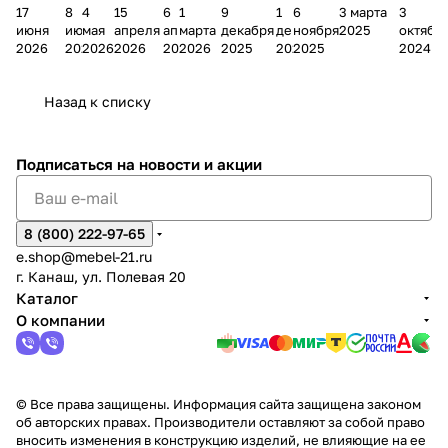
17
8
4
15
6
1
9
1
6
3 марта
3
ании
д
Чеб
ании
М
зина
о
а
ина в
ного
ели
июня
июня
мая
апреля
апреля
марта
декабря
декабря
ноября
2025
октябр
Мело
к
окс
Мело
А
в
магаз
н
г.
салона
пер
2026
2026
2026
2026
2026
2026
2025
2025
2025
2024
дия
и
ара
дия
Х
Алат
ина в
с
Чебо
в
еех
Сна
-1
х
Сна
ыре
с.
и
ксар
Чебокс
ал
Назад к списку
2
Яльчи
и
ы
арах
%
ки
Подписаться
на новости и акции
8 (800) 222-97-65
e.shop@mebel-21.ru
г. Канаш, ул. Полевая 20
Каталог
О компании
© Все права защищены. Информация сайта защищена законом
об авторских правах. Производители оставляют за собой право
вносить изменения в конструкцию изделий, не влияющие на ее