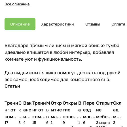
Все описание
Описание
Характеристики
Отзывы
Оплата
Благодаря прямым линиям и мягкой обивке тумба
идеально впишется в любой интерьер, добавляя
комнате уют и функциональность.
Два выдвижных ящика помогут держать под рукой
все самое необходимое для комфортного сна.
Статьи
Трени
С
Вак
Трени
М
Откр
Откры
В
Пере
Открыт
Скл
нг от
к
анс
нг от
ы
ытие
тие
а
езд
ие
ад
комп
и
ия в
комп
в
мага
новог
к
магаз
мебель
меб
17
8
4
15
6
1
9
1
6
3 марта
3
ании
д
Чеб
ании
М
зина
о
а
ина в
ного
ели