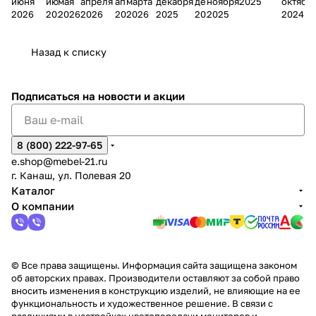
июня
июня
мая
апреля
апреля
марта
декабря
декабря
ноября
2025
октябр
Мело
к
окс
Мело
А
в
магаз
н
г.
салона
пер
2026
2026
2026
2026
2026
2026
2025
2025
2025
2024
дия
и
ара
дия
Х
Алат
ина в
с
Чебо
в
еех
Сна
-1
х
Сна
ыре
с.
и
ксар
Чебокс
ал
Назад к списку
2
Яльчи
и
ы
арах
%
ки
Подписаться
на новости и акции
8 (800) 222-97-65
e.shop@mebel-21.ru
г. Канаш, ул. Полевая 20
Каталог
О компании
© Все права защищены. Информация сайта защищена законом
об авторских правах. Производители оставляют за собой право
вносить изменения в конструкцию изделий, не влияющие на ее
функциональность и художественное решение. В связи с