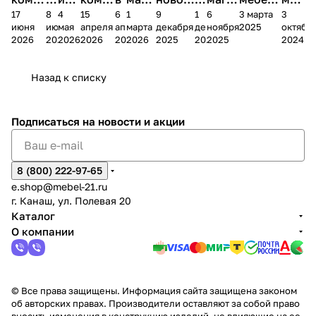
17
8
4
15
6
1
9
1
6
3 марта
3
ании
д
Чеб
ании
М
зина
о
а
ина в
ного
ели
июня
июня
мая
апреля
апреля
марта
декабря
декабря
ноября
2025
октябр
Мело
к
окс
Мело
А
в
магаз
н
г.
салона
пер
2026
2026
2026
2026
2026
2026
2025
2025
2025
2024
дия
и
ара
дия
Х
Алат
ина в
с
Чебо
в
еех
Сна
-1
х
Сна
ыре
с.
и
ксар
Чебокс
ал
Назад к списку
2
Яльчи
и
ы
арах
%
ки
Подписаться
на новости и акции
8 (800) 222-97-65
e.shop@mebel-21.ru
г. Канаш, ул. Полевая 20
Каталог
О компании
© Все права защищены. Информация сайта защищена законом
об авторских правах. Производители оставляют за собой право