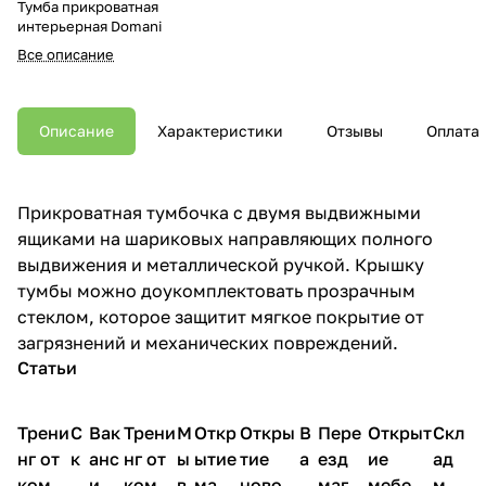
Тумба прикроватная
интерьерная Domani
Все описание
Описание
Характеристики
Отзывы
Оплата
Прикроватная тумбочка с двумя выдвижными
ящиками на шариковых направляющих полного
выдвижения и металлической ручкой. Крышку
тумбы можно доукомплектовать прозрачным
стеклом, которое защитит мягкое покрытие от
загрязнений и механических повреждений.
Статьи
Трени
С
Вак
Трени
М
Откр
Откры
В
Пере
Открыт
Скл
нг от
к
анс
нг от
ы
ытие
тие
а
езд
ие
ад
комп
и
ия в
комп
в
мага
новог
к
магаз
мебель
меб