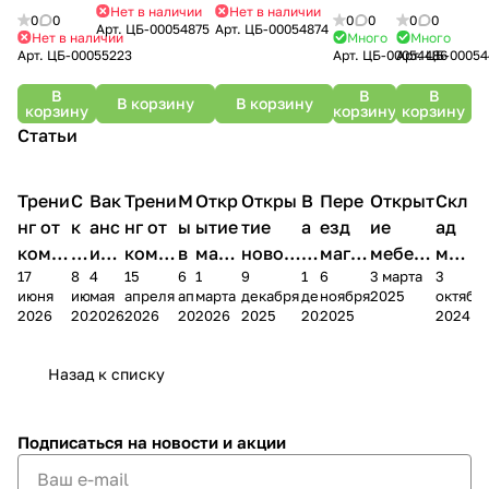
Нет в наличии
Нет в наличии
эмилия
0
0
0
0
0
0
Арт.
ЦБ-00054875
Арт.
ЦБ-00054874
шк-11
Нет в наличии
Много
Много
Арт.
ЦБ-00055223
Арт.
ЦБ-00054486
Арт.
ЦБ-00054
В
В
В
В корзину
В корзину
корзину
корзину
корзину
Статьи
Трени
С
Вак
Трени
М
Откр
Откры
В
Пере
Открыт
Скл
нг от
к
анс
нг от
ы
ытие
тие
а
езд
ие
ад
комп
и
ия в
комп
в
мага
новог
к
магаз
мебель
меб
17
8
4
15
6
1
9
1
6
3 марта
3
ании
д
Чеб
ании
М
зина
о
а
ина в
ного
ели
июня
июня
мая
апреля
апреля
марта
декабря
декабря
ноября
2025
октябр
Мело
к
окс
Мело
А
в
магаз
н
г.
салона
пер
2026
2026
2026
2026
2026
2026
2025
2025
2025
2024
дия
и
ара
дия
Х
Алат
ина в
с
Чебо
в
еех
Сна
-1
х
Сна
ыре
с.
и
ксар
Чебокс
ал
Назад к списку
2
Яльчи
и
ы
арах
%
ки
Подписаться
на новости и акции