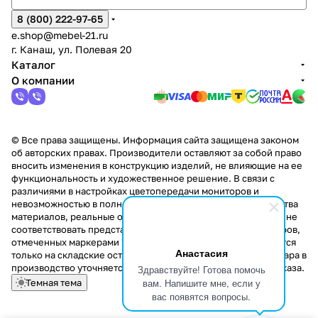
8 (800) 222-97-65
e.shop@mebel-21.ru
г. Канаш, ул. Полевая 20
Каталог
О компании
© Все права защищены. Информация сайта защищена законом
об авторских правах. Производители оставляют за собой право
вносить изменения в конструкцию изделий, не влияющие на ее
функциональность и художественное решение. В связи с
различиями в настройках цветопередачи мониторов и
невозможностью в полной мере передать некоторые свойства
материалов, реальные оттенки и текстуры продукции могут не
соответствовать представленным на сайте. Стоимость товаров,
отмеченных маркерами "Скидка!" и "Акция!" распространяется
Анастасия
только на складские остатки. Стоимость заказа данного товара в
производство уточняется у менеджера при оформлении заказа.
Здравствуйте! Готова помочь
вам. Напишите мне, если у
Темная тема
вас появятся вопросы.