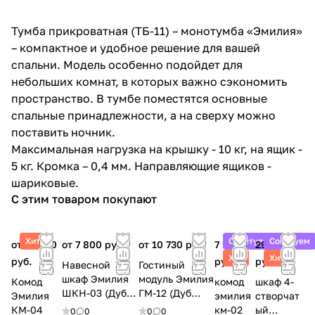
Тумба прикроватная (ТБ-11) – монотумба «Эмилия»
– компактное и удобное решение для вашей
спальни. Модель особенно подойдет для
небольших комнат, в которых важно сэкономить
пространство. В тумбе поместятся основные
спальные принадлежности, а на сверху можно
поставить ночник.
Максимальная нагрузка на крышку - 10 кг, на ящик -
5 кг. Кромка – 0,4 мм. Направляющие ящиков -
шариковые.
С этим товаром покупают
Хит
Советуем
Советуем
от 14 500
от 7 800 руб.
от 10 730 руб.
7 990
29 700
Хит
Хит
руб.
руб.
руб.
Навесной
Гостиный
шкаф Эмилия
модуль Эмилия
Комод
комод
шкаф 4-
ШКН-03 (Дуб
ГМ-12 (Дуб
Эмилия
эмилия
створчат
смоки/Айриш)
смоки/Айриш)
КМ-04
км-02
ый
0
0
0
0