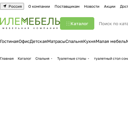
Россия
О компании
Поставщикам
Новости
Акции
Дос
Каталог
Гостиная
Офис
Детская
Матрасы
Спальня
Кухня
Малая мебель
Главная
Каталог
Спальня
Туалетные столы
туалетный стол сон