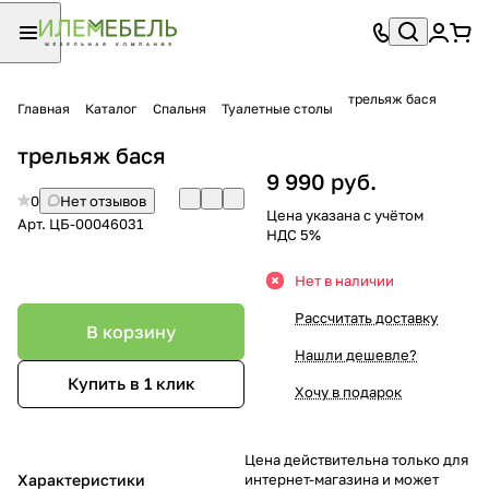
трельяж бася
Главная
Каталог
Спальня
Туалетные столы
трельяж бася
9 990 руб.
0
Нет отзывов
Цена указана с учётом
Арт.
ЦБ-00046031
НДС 5%
Нет в наличии
Рассчитать доставку
В корзину
Нашли дешевле?
Купить в 1 клик
Хочу в подарок
Цена действительна только для
Характеристики
интернет-магазина и может