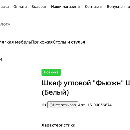
тавка
Оплата
Возврат
Наши магазины
Контакты
Бонусная п
Мягкая мебель
Прихожая
Столы и стулья
04
Новинка
Шкаф угловой "Фьюжн" 
(Белый)
0
Нет отзывов
Арт.
ЦБ-00056874
Характеристики