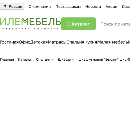
Россия
О компании
Поставщикам
Новости
Акции
Дос
Каталог
Гостиная
Офис
Детская
Матрасы
Спальня
Кухня
Малая мебель
Главная
Каталог
Спальня
Шкафы
шкаф угловой "фьюжн" шку-