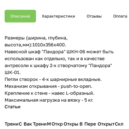
Описание
Характеристики
Отзывы
Оплата
Размеры (ширина, глубина,
высота,мм):1010x356x400.
Навесной шкаф "Пандора" ШКН-06 может быть
использован как отдельно, так и в качестве
антресоли к шкафу 2-х створчатому "Пандора"
ШК-01.
Петли створок - 4-х шарнирные вкладные.
Механизм открывания - push-to-open.
Крепление к стене - навес L-образный.
Максимальная нагрузка на вязку - 5 кг.
Статьи
Трени
С
Вак
Трени
М
Откр
Откры
В
Пере
Открыт
Скл