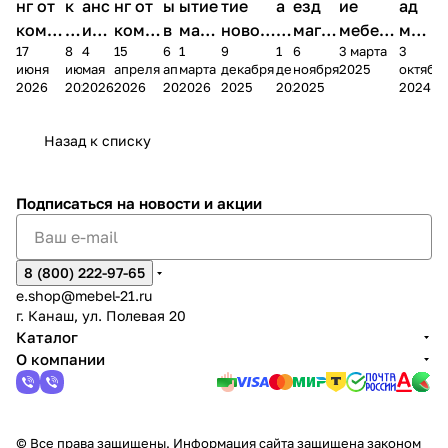
нг от
к
анс
нг от
ы
ытие
тие
а
езд
ие
ад
комп
и
ия в
комп
в
мага
новог
к
магаз
мебель
меб
17
8
4
15
6
1
9
1
6
3 марта
3
ании
д
Чеб
ании
М
зина
о
а
ина в
ного
ели
июня
июня
мая
апреля
апреля
марта
декабря
декабря
ноября
2025
октябр
Мело
к
окс
Мело
А
в
магаз
н
г.
салона
пер
2026
2026
2026
2026
2026
2026
2025
2025
2025
2024
дия
и
ара
дия
Х
Алат
ина в
с
Чебо
в
еех
Сна
-1
х
Сна
ыре
с.
и
ксар
Чебокс
ал
Назад к списку
2
Яльчи
и
ы
арах
%
ки
Подписаться
на новости и акции
8 (800) 222-97-65
e.shop@mebel-21.ru
г. Канаш, ул. Полевая 20
Каталог
О компании
© Все права защищены. Информация сайта защищена законом