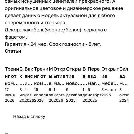
самых искушённых ценителей прекрасного! А
оригинальное цветовое и дизайнерское решение
делает данную модель актуальной для любого
современного интерьера.
Декор: лакобель(черное/белое), зеркала с
фацетом.
Гарантия - 24 мес. Срок годности - 5 лет.
Статьи
Трени
С
Вак
Трени
М
Откр
Откры
В
Пере
Открыт
Скл
нг от
к
анс
нг от
ы
ытие
тие
а
езд
ие
ад
комп
и
ия в
комп
в
мага
новог
к
магаз
мебель
меб
17
8
4
15
6
1
9
1
6
3 марта
3
ании
д
Чеб
ании
М
зина
о
а
ина в
ного
ели
июня
июня
мая
апреля
апреля
марта
декабря
декабря
ноября
2025
октябр
Мело
к
окс
Мело
А
в
магаз
н
г.
салона
пер
2026
2026
2026
2026
2026
2026
2025
2025
2025
2024
дия
и
ара
дия
Х
Алат
ина в
с
Чебо
в
еех
Сна
-1
х
Сна
ыре
с.
и
ксар
Чебокс
ал
Назад к списку
2
Яльчи
и
ы
арах
%
ки