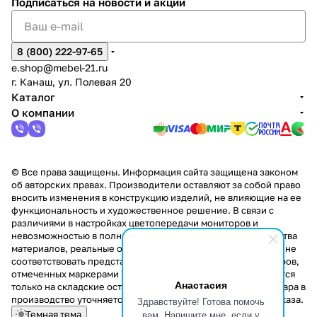
Подписаться
на новости и акции
8 (800) 222-97-65
e.shop@mebel-21.ru
г. Канаш, ул. Полевая 20
Каталог
О компании
© Все права защищены. Информация сайта защищена законом
об авторских правах. Производители оставляют за собой право
вносить изменения в конструкцию изделий, не влияющие на ее
функциональность и художественное решение. В связи с
различиями в настройках цветопередачи мониторов и
невозможностью в полной мере передать некоторые свойства
материалов, реальные оттенки и текстуры продукции могут не
соответствовать представленным на сайте. Стоимость товаров,
отмеченных маркерами "Скидка!" и "Акция!" распространяется
Анастасия
только на складские остатки. Стоимость заказа данного товара в
производство уточняется у менеджера при оформлении заказа.
Здравствуйте! Готова помочь
вам. Напишите мне, если у
Темная тема