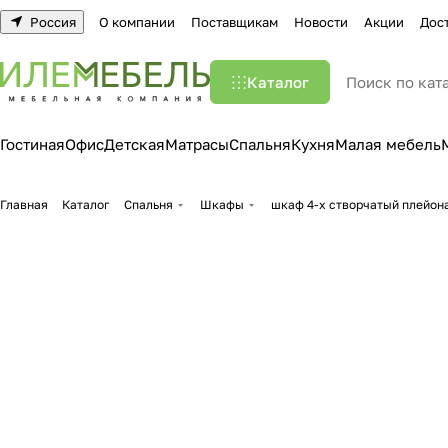
Россия
О компании
Поставщикам
Новости
Акции
Дос
Каталог
Гостиная
Офис
Детская
Матрасы
Спальня
Кухня
Малая мебель
Главная
Каталог
Спальня
Шкафы
шкаф 4-х створчатый плейон