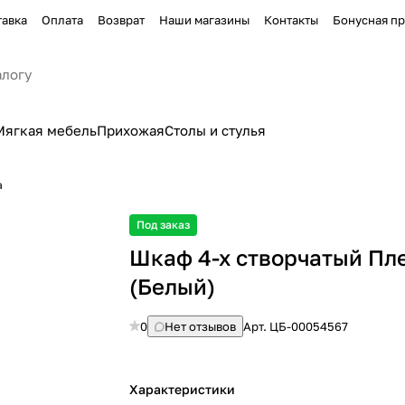
тавка
Оплата
Возврат
Наши магазины
Контакты
Бонусная п
Мягкая мебель
Прихожая
Столы и стулья
а
Под заказ
Шкаф 4-х створчатый Пл
(Белый)
0
Нет отзывов
Арт.
ЦБ-00054567
Характеристики