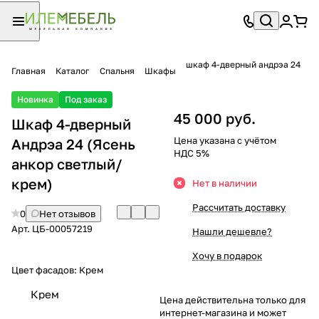
шкаф 4-дверный андрэа 24
Главная
Каталог
Спальня
Шкафы
Новинка
Под заказ
45 000 руб.
Шкаф 4-дверный
Цена указана с учётом
Андрэа 24 (Ясень
НДС 5%
анкор светлый/
крем)
Нет в наличии
Рассчитать доставку
0
Нет отзывов
Арт.
ЦБ-00057219
Нашли дешевле?
Хочу в подарок
Цвет фасадов:
Крем
Крем
Цена действительна только для
интернет-магазина и может