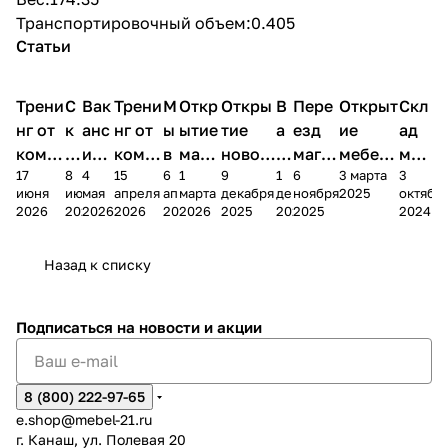
Транспортировочный объем:0.405
Статьи
Трени
С
Вак
Трени
М
Откр
Откры
В
Пере
Открыт
Скл
нг от
к
анс
нг от
ы
ытие
тие
а
езд
ие
ад
комп
и
ия в
комп
в
мага
новог
к
магаз
мебель
меб
17
8
4
15
6
1
9
1
6
3 марта
3
ании
д
Чеб
ании
М
зина
о
а
ина в
ного
ели
июня
июня
мая
апреля
апреля
марта
декабря
декабря
ноября
2025
октябр
Мело
к
окс
Мело
А
в
магаз
н
г.
салона
пер
2026
2026
2026
2026
2026
2026
2025
2025
2025
2024
дия
и
ара
дия
Х
Алат
ина в
с
Чебо
в
еех
Сна
-1
х
Сна
ыре
с.
и
ксар
Чебокс
ал
Назад к списку
2
Яльчи
и
ы
арах
%
ки
Подписаться
на новости и акции
8 (800) 222-97-65
e.shop@mebel-21.ru
г. Канаш, ул. Полевая 20