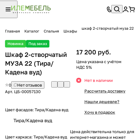
шкаф 2-створчатый муза 22
Главная
Каталог
Спальня
Шкафы
Новинка
Под заказ
17 200 руб.
Шкаф 2-створчатый
Цена указана с учётом
МУЗА 22 (Тира/
НДС 5%
Кадена вуд)
Нет в наличии
0
Нет отзывов
Рассчитать доставку
Арт.
ЦБ-00057130
Нашли дешевле?
Цвет фасадов:
Тира/Кадена вуд
Хочу в подарок
Тира/Кадена вуд
Цена действительна только для
Цвет каркаса:
Тира/Кадена вуд
интернет-магазина и может