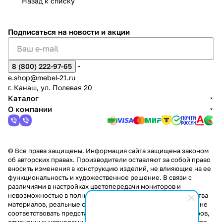
Назад к списку
2
Яльчи
и
ы
арах
%
ки
Подписаться
на новости и акции
8 (800) 222-97-65
e.shop@mebel-21.ru
г. Канаш, ул. Полевая 20
Каталог
О компании
© Все права защищены. Информация сайта защищена законом
об авторских правах. Производители оставляют за собой право
вносить изменения в конструкцию изделий, не влияющие на ее
функциональность и художественное решение. В связи с
различиями в настройках цветопередачи мониторов и
невозможностью в полной мере передать некоторые свойства
материалов, реальные оттенки и текстуры продукции могут не
соответствовать представленным на сайте. Стоимость товаров,