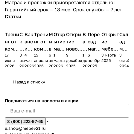
Матрас и проложки приобретаются отдельно!
Гарантийный срок — 18 мес. Срок службы — 7 лет
Статьи
Трени
С
Вак
Трени
М
Откр
Откры
В
Пере
Открыт
Скл
нг от
к
анс
нг от
ы
ытие
тие
а
езд
ие
ад
комп
и
ия в
комп
в
мага
новог
к
магаз
мебель
меб
17
8
4
15
6
1
9
1
6
3 марта
3
ании
д
Чеб
ании
М
зина
о
а
ина в
ного
ели
июня
июня
мая
апреля
апреля
марта
декабря
декабря
ноября
2025
октябр
Мело
к
окс
Мело
А
в
магаз
н
г.
салона
пер
2026
2026
2026
2026
2026
2026
2025
2025
2025
2024
дия
и
ара
дия
Х
Алат
ина в
с
Чебо
в
еех
Сна
-1
х
Сна
ыре
с.
и
ксар
Чебокс
ал
Назад к списку
2
Яльчи
и
ы
арах
%
ки
Подписаться
на новости и акции
8 (800) 222-97-65
e.shop@mebel-21.ru