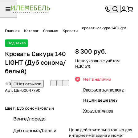
кровать сакура 140 light
Главная
Каталог
Спальня
Кровати
Под заказ
8 300 руб.
Кровать Сакура 140
Цена указана с учётом
LIGHT (Дуб сонома/
НДС 5%
белый)
Нет в наличии
0
Нет отзывов
Рассчитать доставку
Арт.
ЦБ-00047790
Нашли дешевле?
Цвет:
Дуб сонома/белый
Хочу в подарок
Венге/лоредо
Цена действительна только для
Дуб сонома/белый
интернет-магазина и может