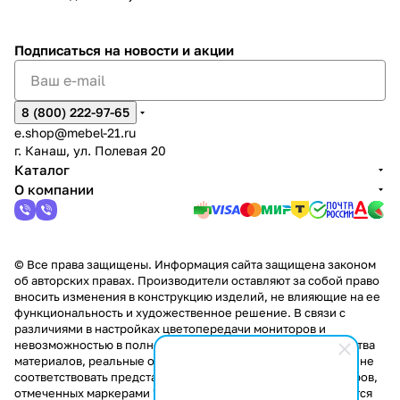
2
Яльчи
и
ы
арах
%
ки
Подписаться
на новости и акции
8 (800) 222-97-65
e.shop@mebel-21.ru
г. Канаш, ул. Полевая 20
Каталог
О компании
© Все права защищены. Информация сайта защищена законом
об авторских правах. Производители оставляют за собой право
вносить изменения в конструкцию изделий, не влияющие на ее
функциональность и художественное решение. В связи с
различиями в настройках цветопередачи мониторов и
невозможностью в полной мере передать некоторые свойства
материалов, реальные оттенки и текстуры продукции могут не
соответствовать представленным на сайте. Стоимость товаров,
отмеченных маркерами "Скидка!" и "Акция!" распространяется