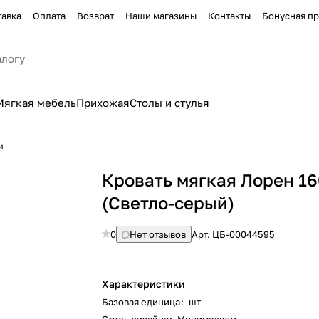
тавка
Оплата
Возврат
Наши магазины
Контакты
Бонусная п
Мягкая мебель
Прихожая
Столы и стулья
м
Кровать мягкая Лорен 1
(Светло-серый)
0
Нет отзывов
Арт.
ЦБ-00044595
Характеристики
Базовая единица
:
шт