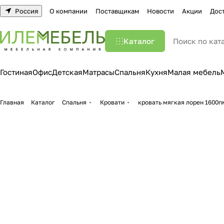
Россия
О компании
Поставщикам
Новости
Акции
Дос
Каталог
Гостиная
Офис
Детская
Матрасы
Спальня
Кухня
Малая мебель
Главная
Каталог
Спальня
Кровати
кровать мягкая лорен 1600п