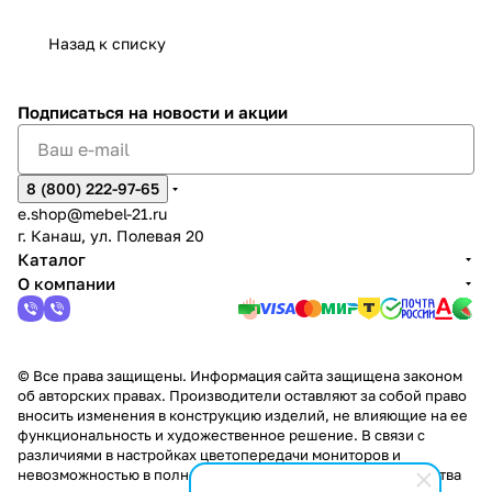
дия
и
ара
дия
Х
Алат
ина в
с
Чебо
в
еех
Сна
-1
х
Сна
ыре
с.
и
ксар
Чебокс
ал
Назад к списку
2
Яльчи
и
ы
арах
%
ки
Подписаться
на новости и акции
8 (800) 222-97-65
e.shop@mebel-21.ru
г. Канаш, ул. Полевая 20
Каталог
О компании
© Все права защищены. Информация сайта защищена законом
об авторских правах. Производители оставляют за собой право
вносить изменения в конструкцию изделий, не влияющие на ее
функциональность и художественное решение. В связи с
различиями в настройках цветопередачи мониторов и
невозможностью в полной мере передать некоторые свойства