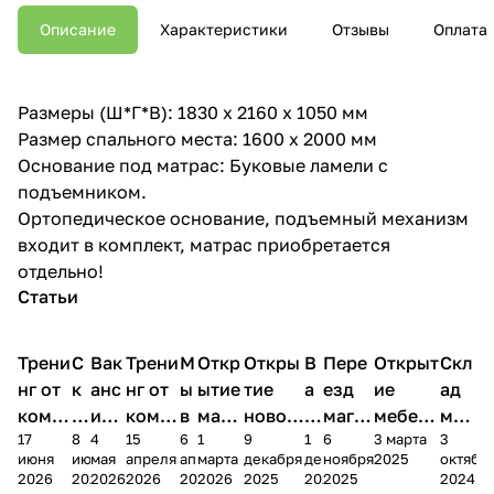
Описание
Характеристики
Отзывы
Оплата
Размеры (Ш*Г*В): 1830 х 2160 х 1050 мм
Размер спального места: 1600 х 2000 мм
Основание под матрас: Буковые ламели с
подъемником.
Ортопедическое основание, подъемный механизм
входит в комплект, матрас приобретается
отдельно!
Статьи
Трени
С
Вак
Трени
М
Откр
Откры
В
Пере
Открыт
Скл
нг от
к
анс
нг от
ы
ытие
тие
а
езд
ие
ад
комп
и
ия в
комп
в
мага
новог
к
магаз
мебель
меб
17
8
4
15
6
1
9
1
6
3 марта
3
ании
д
Чеб
ании
М
зина
о
а
ина в
ного
ели
июня
июня
мая
апреля
апреля
марта
декабря
декабря
ноября
2025
октябр
Мело
к
окс
Мело
А
в
магаз
н
г.
салона
пер
2026
2026
2026
2026
2026
2026
2025
2025
2025
2024