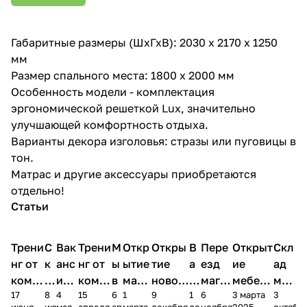
Габаритные размеры (ШхГхВ): 2030 х 2170 х 1250
мм
Размер спального места: 1800 х 2000 мм
Особенность модели - комплектация
эргономической решеткой Lux, значительно
улучшающей комфортность отдыха.
Варианты декора изголовья: стразы или пуговицы в
тон.
Матрас и другие аксессуары приобретаются
отдельно!
Статьи
Трени
С
Вак
Трени
М
Откр
Откры
В
Пере
Открыт
Скл
нг от
к
анс
нг от
ы
ытие
тие
а
езд
ие
ад
комп
и
ия в
комп
в
мага
новог
к
магаз
мебель
меб
17
8
4
15
6
1
9
1
6
3 марта
3
ании
д
Чеб
ании
М
зина
о
а
ина в
ного
ели
июня
июня
мая
апреля
апреля
марта
декабря
декабря
ноября
2025
октябр