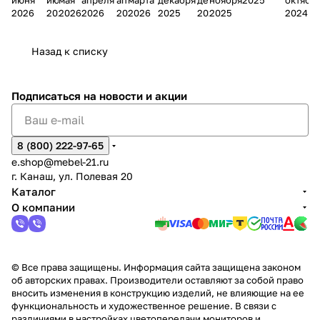
Мело
к
окс
Мело
А
в
магаз
н
г.
салона
пер
2026
2026
2026
2026
2026
2026
2025
2025
2025
2024
дия
и
ара
дия
Х
Алат
ина в
с
Чебо
в
еех
Сна
-1
х
Сна
ыре
с.
и
ксар
Чебокс
ал
Назад к списку
2
Яльчи
и
ы
арах
%
ки
Подписаться
на новости и акции
8 (800) 222-97-65
e.shop@mebel-21.ru
г. Канаш, ул. Полевая 20
Каталог
О компании
© Все права защищены. Информация сайта защищена законом
об авторских правах. Производители оставляют за собой право
вносить изменения в конструкцию изделий, не влияющие на ее
функциональность и художественное решение. В связи с
различиями в настройках цветопередачи мониторов и