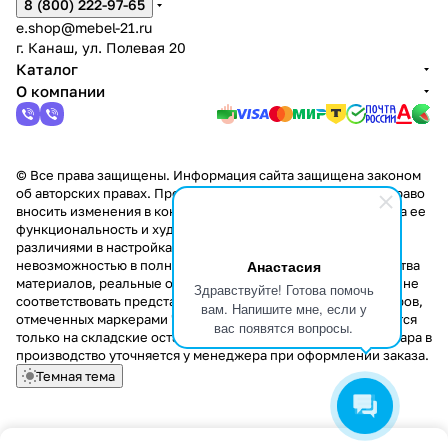
8 (800) 222-97-65
e.shop@mebel-21.ru
г. Канаш, ул. Полевая 20
Каталог
О компании
© Все права защищены. Информация сайта защищена законом
об авторских правах. Производители оставляют за собой право
вносить изменения в конструкцию изделий, не влияющие на ее
функциональность и художественное решение. В связи с
различиями в настройках цветопередачи мониторов и
Анастасия
невозможностью в полной мере передать некоторые свойства
материалов, реальные оттенки и текстуры продукции могут не
Здравствуйте! Готова помочь
соответствовать представленным на сайте. Стоимость товаров,
вам. Напишите мне, если у
отмеченных маркерами "Скидка!" и "Акция!" распространяется
вас появятся вопросы.
только на складские остатки. Стоимость заказа данного товара в
производство уточняется у менеджера при оформлении заказа.
Темная тема