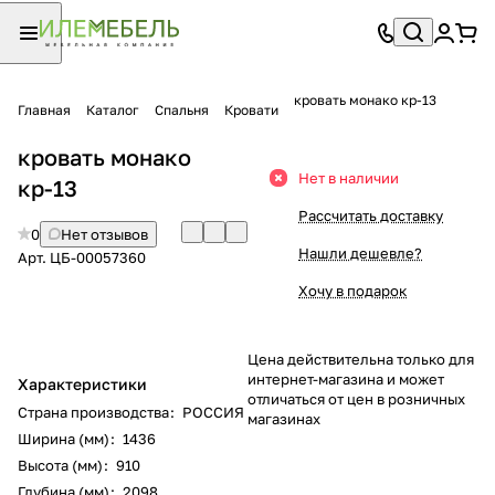
кровать монако кр-13
Главная
Каталог
Спальня
Кровати
кровать монако
Нет в наличии
кр-13
Рассчитать доставку
0
Нет отзывов
Нашли дешевле?
Арт.
ЦБ-00057360
Хочу в подарок
Цена действительна только для
интернет-магазина и может
Характеристики
отличаться от цен в розничных
Страна производства
:
РОССИЯ
магазинах
Ширина (мм)
:
1436
Высота (мм)
:
910
Глубина (мм)
:
2098