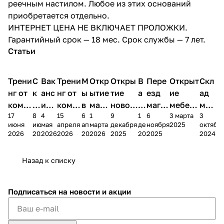
реечным настилом. Любое из этих оснований
приобретается отдельно.
ИНТЕРНЕТ ЦЕНА НЕ ВКЛЮЧАЕТ ПРОЛОЖКИ.
Гарантийный срок — 18 мес. Срок службы — 7 лет.
Статьи
Трени
С
Вак
Трени
М
Откр
Откры
В
Пере
Открыт
Скл
нг от
к
анс
нг от
ы
ытие
тие
а
езд
ие
ад
комп
и
ия в
комп
в
мага
новог
к
магаз
мебель
меб
17
8
4
15
6
1
9
1
6
3 марта
3
ании
д
Чеб
ании
М
зина
о
а
ина в
ного
ели
июня
июня
мая
апреля
апреля
марта
декабря
декабря
ноября
2025
октябр
Мело
к
окс
Мело
А
в
магаз
н
г.
салона
пер
2026
2026
2026
2026
2026
2026
2025
2025
2025
2024
дия
и
ара
дия
Х
Алат
ина в
с
Чебо
в
еех
Сна
-1
х
Сна
ыре
с.
и
ксар
Чебокс
ал
Назад к списку
2
Яльчи
и
ы
арах
%
ки
Подписаться
на новости и акции