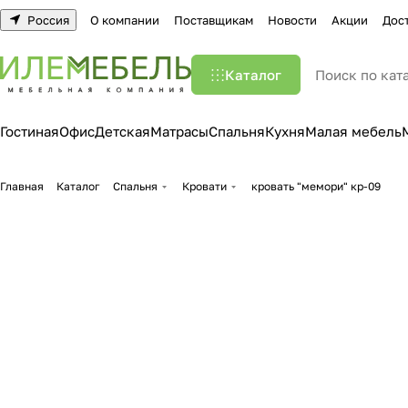
Россия
О компании
Поставщикам
Новости
Акции
Дос
Каталог
Гостиная
Офис
Детская
Матрасы
Спальня
Кухня
Малая мебель
Главная
Каталог
Спальня
Кровати
кровать "мемори" кр-09