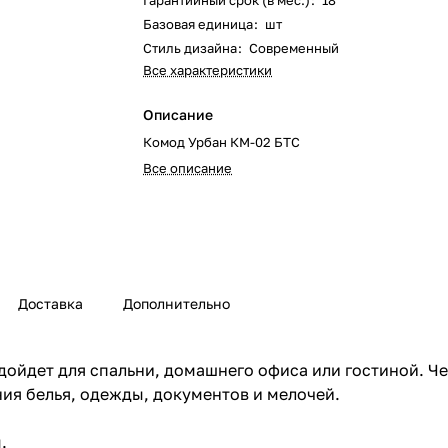
Гарантийный срок (в мес.)
:
18
Базовая единица
:
шт
Стиль дизайна
:
Современный
Все характеристики
Описание
Комод Урбан КМ-02 БТС
Все описание
Доставка
Дополнительно
одойдет для спальни, домашнего офиса или гостиной. Ч
я белья, одежды, документов и мелочей.
.