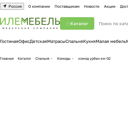
Россия
О компании
Поставщикам
Новости
Акции
Дос
Каталог
Гостиная
Офис
Детская
Матрасы
Спальня
Кухня
Малая мебель
Главная
Каталог
Спальня
Комоды
комод урбан км-02