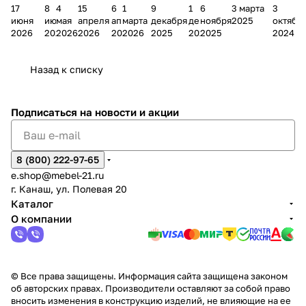
17
8
4
15
6
1
9
1
6
3 марта
3
ании
д
Чеб
ании
М
зина
о
а
ина в
ного
ели
июня
июня
мая
апреля
апреля
марта
декабря
декабря
ноября
2025
октябр
Мело
к
окс
Мело
А
в
магаз
н
г.
салона
пер
2026
2026
2026
2026
2026
2026
2025
2025
2025
2024
дия
и
ара
дия
Х
Алат
ина в
с
Чебо
в
еех
Сна
-1
х
Сна
ыре
с.
и
ксар
Чебокс
ал
Назад к списку
2
Яльчи
и
ы
арах
%
ки
Подписаться
на новости и акции
8 (800) 222-97-65
e.shop@mebel-21.ru
г. Канаш, ул. Полевая 20
Каталог
О компании
© Все права защищены. Информация сайта защищена законом
об авторских правах. Производители оставляют за собой право
вносить изменения в конструкцию изделий, не влияющие на ее