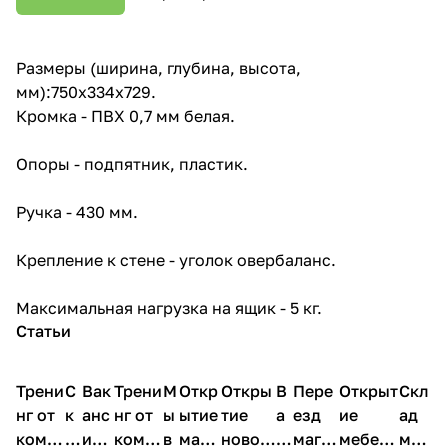
Размеры (ширина, глубина, высота,
мм):750x334x729.
Кромка - ПВХ 0,7 мм белая.
Опоры - подпятник, пластик.
Ручка - 430 мм.
Крепление к стене - уголок овербаланс.
Максимальная нагрузка на ящик - 5 кг.
Статьи
Трени
С
Вак
Трени
М
Откр
Откры
В
Пере
Открыт
Скл
нг от
к
анс
нг от
ы
ытие
тие
а
езд
ие
ад
комп
и
ия в
комп
в
мага
новог
к
магаз
мебель
меб